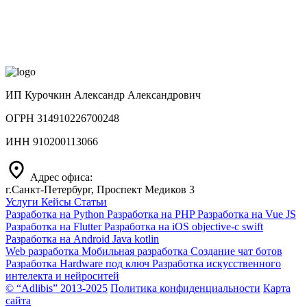
ИП Курочкин Александр Александрович
ОГРН
314910226700248
ИНН
910200113066
Адрес офиса:
г.Санкт‑Петербург, Проспект Медиков 3
Услуги
Кейсы
Статьи
Разработка на Python
Разработка на PHP
Разработка на Vue JS
Разработка на Flutter
Разработка на iOS objective-c swift
Разработка на Android Java kotlin
Web разработка
Мобильная разработка
Создание чат ботов
Разработка Hardware под ключ
Разработка искусственного
интелекта и нейроситей
© “Adlibis” 2013-2025
Политика конфиденциальности
Карта
сайта