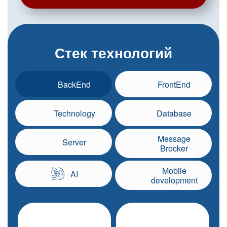
Стек технологий
BackEnd
FrontEnd
Technology
Database
Message
Server
Brocker
Mobile
AI
development